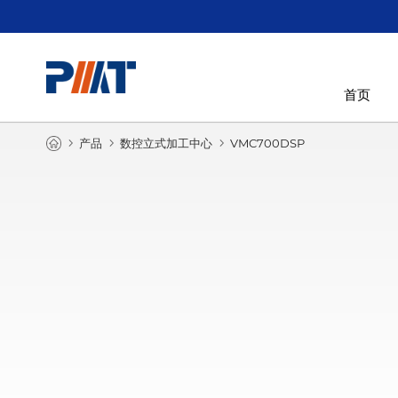
首页
产品
五轴联动加工中心
龙门五轴加
产品
数控立式加工中心
VMC700DSP
Products
HMC600DSP-5i
LM6032-5i/LM
精密磨床
查看更多
VG系列