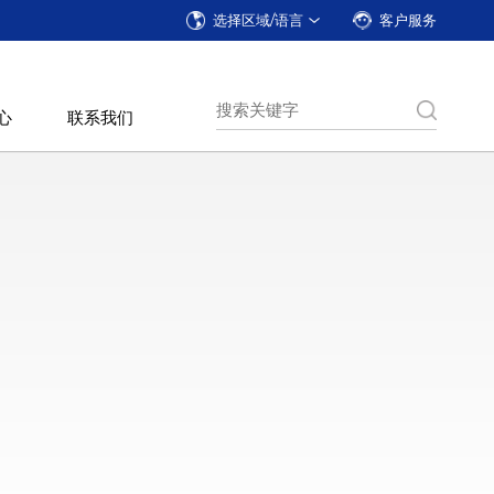
选择区域/语言
客户服务
心
联系我们
式加工中心
数控卧式车床
数控立式车床
1200
CK668系列
CK5785系列