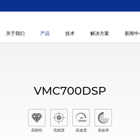
关于我们
产品
技术
解决方案
新闻中
工中心
车铣复合加工中心
数控卧式加工中心
数控立
8037-5i
TMC400
HMC630APC
VMC
VMC700DSP
高刚性
高精度
高速度
高效率